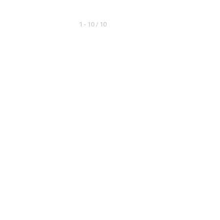
1 - 10 / 10
tromotoren
Kfz-Elektronik und Aktoren
Trainer