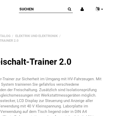
ATALOG
ELEKTRIK UND ELEKTRONIK
TRAINER 2.0
ischalt-Trainer 2.0
or-Trainer zur Sicherheit im Umgang mit HV-Fahrzeugen. Mit
 System trainieren Sie gefahrlos verschiedene
en der Freischaltung. Zusätzlich sind Isolationsprüfung
usgleichsmessungen mit Werkstattmessgeräten möglich.
sstecker, LCD Display zur Steuerung und Anzeige aller
Verwendung mit 40 V Kleinspannung. Laborplatte im
 Verwendung auf dem Tisch liegend oder in DIN A4