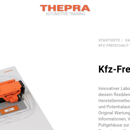
STARTSEITE
K
KFZ-FREISCHALT-
Kfz-Fre
Innovativer Lab
diesem flexiblen
Herstellermethod
und Potentiala
Original Wartung
Informationen, 
Pultgehäuse zur