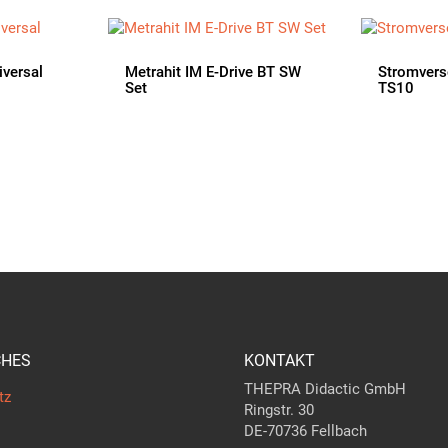
iversal
Metrahit IM E-Drive BT SW
Stromvers
Set
TS10
CHES
KONTAKT
THEPRA Didactic GmbH
tz
Ringstr. 30
DE-70736 Fellbach