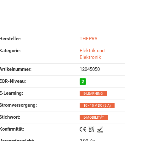
Hersteller:
THEPRA
Kategorie:
Elektrik und
Elektronik
Artikelnummer:
12045050
EQR-Niveau‍:
E-Learning‍:
E-LEARNING
Stromversorgung‍:
10 - 15 V DC (3 A)
Stichwort‍:
E-MOBILITÄT
Konfirmität‍:
Versandgewicht‍:
3,90 Kg