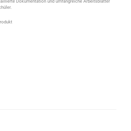
aillierte Dokumentation und umfangreiche Arbeitsblätter
chüler.
rodukt