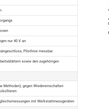
n
vorgangs
ionen
egen nur 40 V an
hängeschloss, Pilotlinie messbar
rbeitsblättern sowie den zugehörigen
ne Methoden), gegen Wiedereinschalten
tokollieren
usgleichsmessungen mit Werkstattmessgeräten