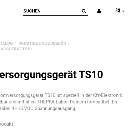
ATALOG
SONSTIGE UND ZUBEHÖR
NGSGERÄT TS10
ersorgungsgerät TS10
mversorgungsgerät TS10 ist speziell in der Kfz-Elektronik
tzbar und mit allen THEPRA Labor-Trainern lompatibel. Es
riablen 4 - 15 VDC Spannungsausgang.
rodukt