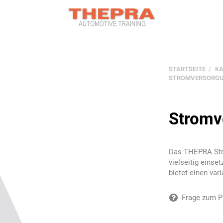
STARTSEITE
K
STROMVERSORGU
Stromv
Das THEPRA Stro
vielseitig einse
bietet einen va
Frage zum P