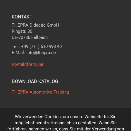
KONTAKT
THEPRA Didactic GmbH
Ringstr. 30
DE-70736 Fellbach
Tel.: +49 (711) 510 993 40
E-Mail: info@thepra.de
Kontaktformular
DOWNLOAD KATALOG
THEPRA Automotive Training
Wir verwenden Cookies, um unsere Webseite für Sie
Der Maßstab in
THE
ORIE +
PRA
XIS
möglichst benutzerfreundlich zu gestalten. Wenn Sie
*
fortfahren, nehmen wir an, dass Sie mit der Verwendung von
Technische Änderungen vorbehalten!