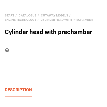
START
CATALOGUE
CUTAWAY MODELS
ENGINE TECHNOLOGY
CYLINDER HEAD WITH PRECHAMBER
Cylinder head with prechamber
Question on item
DESCRIPTION