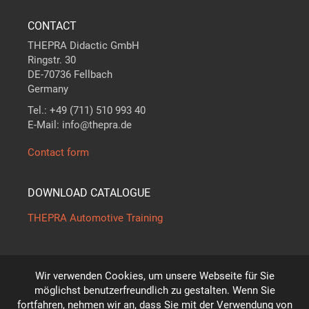
CONTACT
THEPRA Didactic GmbH
Ringstr. 30
DE-70736 Fellbach
Germany
Tel.: +49 (711) 510 993 40
E-Mail: info@thepra.de
Contact form
DOWNLOAD CATALOGUE
THEPRA Automotive Training
Wir verwenden Cookies, um unsere Webseite für Sie
The standard in
THE
ORY +
PRA
CTICE
möglichst benutzerfreundlich zu gestalten. Wenn Sie
*
fortfahren, nehmen wir an, dass Sie mit der Verwendung von
Subject to technical modifications!