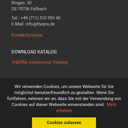
Ringstr. 30
DE-70736 Fellbach
Tel.: +49 (711) 510 993 40
E-Mail: info@thepra.de
Kontaktformular
DOWNLOAD KATALOG
THEPRA Automotive Training
Wir verwenden Cookies, um unsere Webseite für Sie
Der Maßstab in
THE
ORIE +
PRA
XIS
möglichst benutzerfreundlich zu gestalten. Wenn Sie
*
fortfahren, nehmen wir an, dass Sie mit der Verwendung von
Technische Änderungen vorbehalten!
Cookies auf dieser Webseite einverstanden sind.
Mehr
© THEPRA Didactic GmbH
erfahren
Cookies zulassen