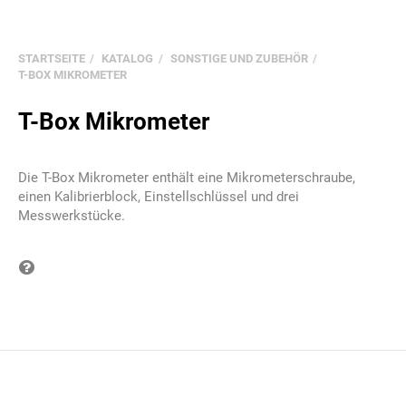
STARTSEITE
KATALOG
SONSTIGE UND ZUBEHÖR
T-BOX MIKROMETER
T-Box Mikrometer
Die T-Box Mikrometer enthält eine Mikrometerschraube,
einen Kalibrierblock, Einstellschlüssel und drei
Messwerkstücke.
Frage zum Produkt