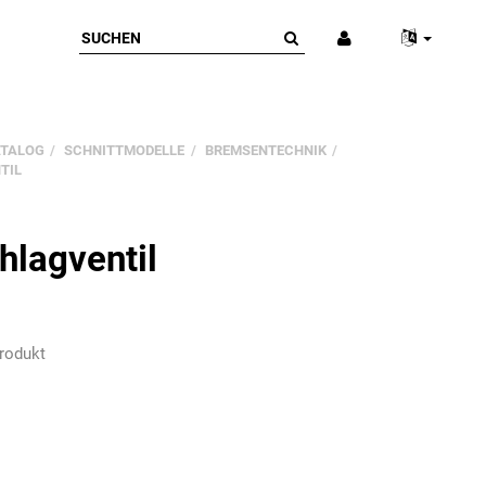
ATALOG
SCHNITTMODELLE
BREMSENTECHNIK
TIL
hlagventil
rodukt