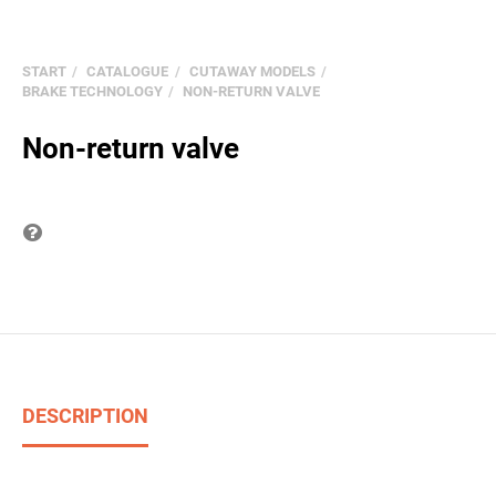
START
CATALOGUE
CUTAWAY MODELS
BRAKE TECHNOLOGY
NON-RETURN VALVE
Non-return valve
Question on item
DESCRIPTION