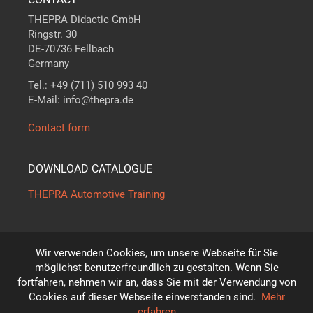
THEPRA Didactic GmbH
Ringstr. 30
DE-70736 Fellbach
Germany
Tel.: +49 (711) 510 993 40
E-Mail: info@thepra.de
Contact form
DOWNLOAD CATALOGUE
THEPRA Automotive Training
Wir verwenden Cookies, um unsere Webseite für Sie
The standard in
THE
ORY +
PRA
CTICE
möglichst benutzerfreundlich zu gestalten. Wenn Sie
*
fortfahren, nehmen wir an, dass Sie mit der Verwendung von
Subject to technical modifications!
Cookies auf dieser Webseite einverstanden sind.
Mehr
© THEPRA Didactic GmbH
erfahren