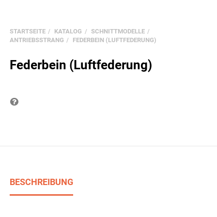
STARTSEITE
KATALOG
SCHNITTMODELLE
ANTRIEBSSTRANG
FEDERBEIN (LUFTFEDERUNG)
Federbein (Luftfederung)
Frage zum Produkt
BESCHREIBUNG