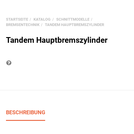
STARTSEITE
KATALOG
SCHNITTMODELLE
BREMSENTECHNIK
TANDEM HAUPTBREMSZYLINDER
Tandem Hauptbremszylinder
Frage zum Produkt
BESCHREIBUNG