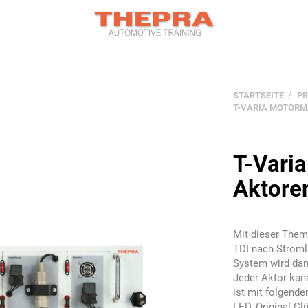
STARTSEITE
PR
T-VARIA MOTORM
T-Vari
Aktore
Mit dieser The
TDI nach Stroml
System wird dam
Jeder Aktor kan
ist mit folgende
LED, Original Gl