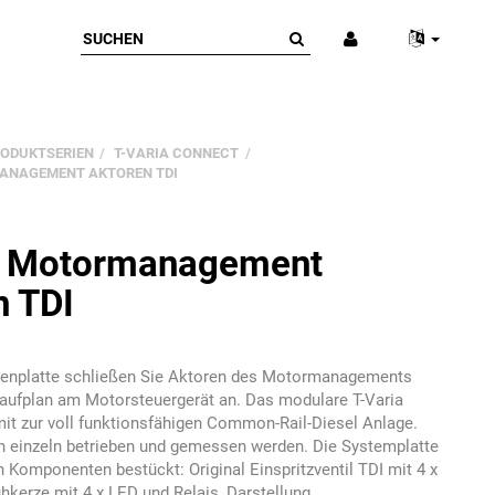
ODUKTSERIEN
T-VARIA CONNECT
ANAGEMENT AKTOREN TDI
a Motormanagement
n TDI
menplatte schließen Sie Aktoren des Motormanagements
aufplan am Motorsteuergerät an. Das modulare T-Varia
it zur voll funktionsfähigen Common-Rail-Diesel Anlage.
n einzeln betrieben und gemessen werden. Die Systemplatte
n Komponenten bestückt: Original Einspritzventil TDI mit 4 x
ühkerze mit 4 x LED und Relais, Darstellung