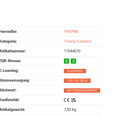
Hersteller:
THEPRA
Kategorie:
T-Varia Connect
Artikelnummer:
11044070
EQR-Niveau‍:
E-Learning‍:
E-LEARNING
Stromversorgung‍:
13,8 V DC (40 A)
Stichwort‍:
MOTORMANAGEMENT
Konfirmität‍:
Artikelgewicht‍:
7,50
Kg