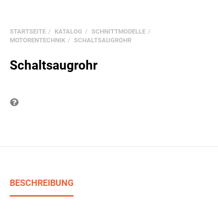
STARTSEITE
KATALOG
SCHNITTMODELLE
MOTORENTECHNIK
SCHALTSAUGROHR
Schaltsaugrohr
Frage zum Produkt
BESCHREIBUNG