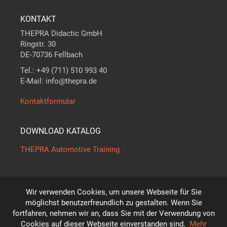
KONTAKT
THEPRA Didactic GmbH
Ringstr. 30
DE-70736 Fellbach
Tel.: +49 (711) 510 993 40
E-Mail: info@thepra.de
Kontaktformular
DOWNLOAD KATALOG
THEPRA Automotive Training
Wir verwenden Cookies, um unsere Webseite für Sie
Der Maßstab in
THE
ORIE +
PRA
XIS
möglichst benutzerfreundlich zu gestalten. Wenn Sie
*
fortfahren, nehmen wir an, dass Sie mit der Verwendung von
Technische Änderungen vorbehalten!
Cookies auf dieser Webseite einverstanden sind.
Mehr
© THEPRA Didactic GmbH