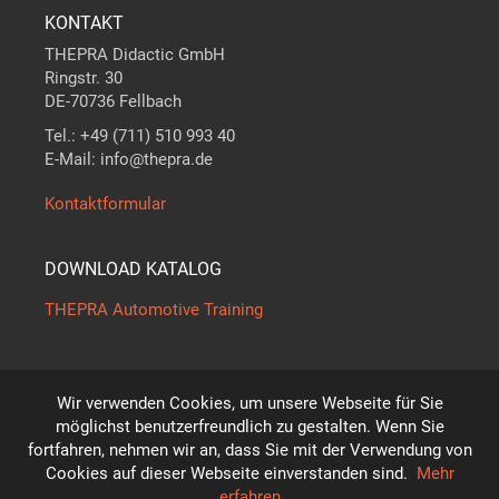
KONTAKT
THEPRA Didactic GmbH
Ringstr. 30
DE-70736 Fellbach
Tel.: +49 (711) 510 993 40
E-Mail: info@thepra.de
Kontaktformular
DOWNLOAD KATALOG
THEPRA Automotive Training
Wir verwenden Cookies, um unsere Webseite für Sie
Der Maßstab in
THE
ORIE +
PRA
XIS
möglichst benutzerfreundlich zu gestalten. Wenn Sie
*
fortfahren, nehmen wir an, dass Sie mit der Verwendung von
Technische Änderungen vorbehalten!
Cookies auf dieser Webseite einverstanden sind.
Mehr
© THEPRA Didactic GmbH
erfahren