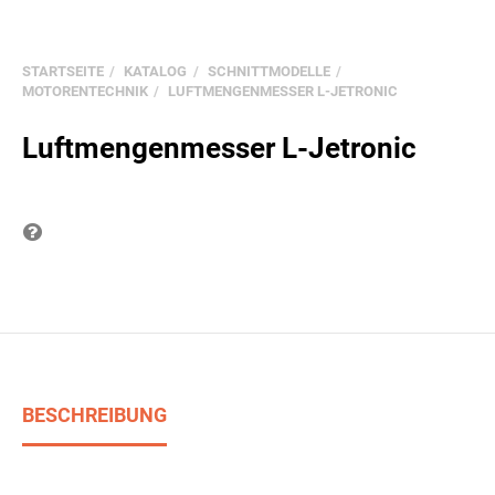
STARTSEITE
KATALOG
SCHNITTMODELLE
MOTORENTECHNIK
LUFTMENGENMESSER L-JETRONIC
Luftmengenmesser L-Jetronic
Frage zum Produkt
BESCHREIBUNG