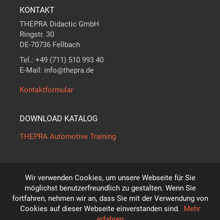
KONTAKT
THEPRA Didactic GmbH
Ringstr. 30
DE-70736 Fellbach
Tel.: +49 (711) 510 993 40
E-Mail: info@thepra.de
Kontaktformular
DOWNLOAD KATALOG
THEPRA Automotive Training
Wir verwenden Cookies, um unsere Webseite für Sie
Der Maßstab in
THE
ORIE +
PRA
XIS
möglichst benutzerfreundlich zu gestalten. Wenn Sie
*
fortfahren, nehmen wir an, dass Sie mit der Verwendung von
Technische Änderungen vorbehalten!
Cookies auf dieser Webseite einverstanden sind.
Mehr
© THEPRA Didactic GmbH
erfahren