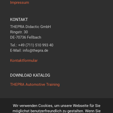
Impressum
KONTAKT
THEPRA Didactic GmbH
Ringstr. 30
DE-70736 Fellbach
Tel.: +49 (711) 510 993 40
E-Mail: info@thepra.de
Kontaktformular
DOWNLOAD KATALOG
THEPRA Automotive Training
Wir verwenden Cookies, um unsere Webseite für Sie
Der Maßstab in
THE
ORIE +
PRA
XIS
möglichst benutzerfreundlich zu gestalten. Wenn Sie
*