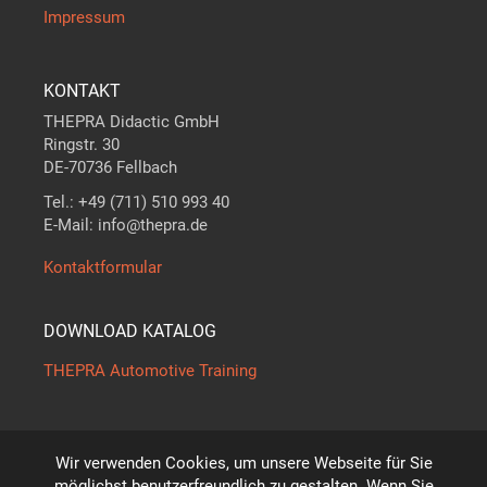
Impressum
KONTAKT
THEPRA Didactic GmbH
Ringstr. 30
DE-70736 Fellbach
Tel.: +49 (711) 510 993 40
E-Mail: info@thepra.de
Kontaktformular
DOWNLOAD KATALOG
THEPRA Automotive Training
Wir verwenden Cookies, um unsere Webseite für Sie
Der Maßstab in
THE
ORIE +
PRA
XIS
möglichst benutzerfreundlich zu gestalten. Wenn Sie