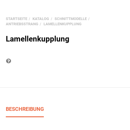
STARTSEITE
KATALOG
SCHNITTMODELLE
ANTRIEBSSTRANG
LAMELLENKUPPLUNG
Lamellenkupplung
Frage zum Produkt
BESCHREIBUNG