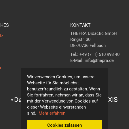
CHES
KONTAKT
THEPRA Didactic GmbH
tz
Ringstr. 30
DE-70736 Fellbach
Tel.: +49 (711) 510 993 40
E-Mail: info@thepra.de
m
Kontaktformular
Wir verwenden Cookies, um unsere
Webseite für Sie möglichst
benutzerfreundlich zu gestalten. Wenn
Sie fortfahren, nehmen wir an, dass Sie
Der Maßstab in
THE
ORIE +
PRA
XIS
*
mit der Verwendung von Cookies auf
dieser Webseite einverstanden
Technische Änderungen vorbehalten!
sind.
Mehr erfahren
© THEPRA Didactic GmbH
Cookies zulassen