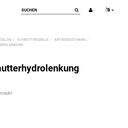
ATALOG
SCHNITTMODELLE
ANTRIEBSSTRANG
DROLENKUNG
utterhydrolenkung
rodukt