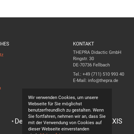
CHES
KONTAKT
THEPRA Didactic GmbH
tz
Ringstr. 30
DE-70736 Fellbach
Tel.: +49 (711) 510 993 40
E-Mail: info@thepra.de
m
Kontaktformular
Wir verwenden Cookies, um unsere
Webseite für Sie möglichst
benutzerfreundlich zu gestalten. Wenn
Sie fortfahren, nehmen wir an, dass Sie
Der Maßstab in
THE
ORIE +
PRA
XIS
*
mit der Verwendung von Cookies auf
dieser Webseite einverstanden
Technische Änderungen vorbehalten!