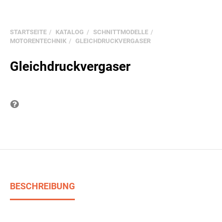
STARTSEITE
KATALOG
SCHNITTMODELLE
MOTORENTECHNIK
GLEICHDRUCKVERGASER
Gleichdruckvergaser
Frage zum Produkt
BESCHREIBUNG