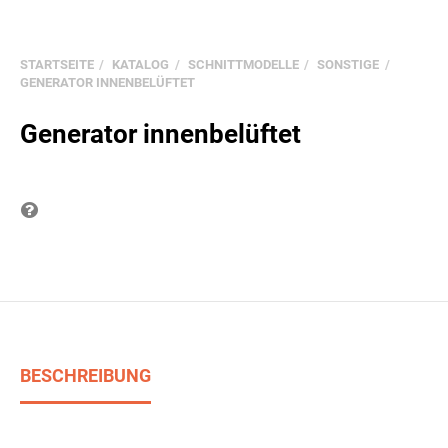
STARTSEITE
KATALOG
SCHNITTMODELLE
SONSTIGE
GENERATOR INNENBELÜFTET
Generator innenbelüftet
Frage zum Produkt
BESCHREIBUNG