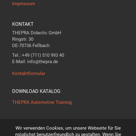
Impressum
KONTAKT
THEPRA Didactic GmbH
Ringstr. 30
DE-70736 Fellbach
Tel.: +49 (711) 510 993 40
E-Mail: info@thepra.de
Kontaktformular
DOWNLOAD KATALOG
THEPRA Automotive Training
Wir verwenden Cookies, um unsere Webseite für Sie
Der Maßstab in
THE
ORIE +
PRA
XIS
möglichst benutzerfreundlich zu gestalten. Wenn Sie
*