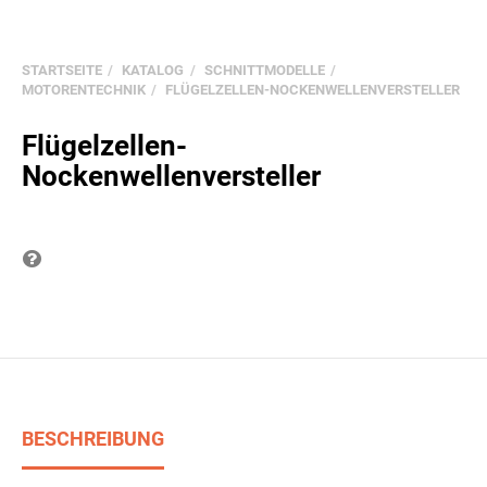
STARTSEITE
KATALOG
SCHNITTMODELLE
MOTORENTECHNIK
FLÜGELZELLEN-NOCKENWELLENVERSTELLER
Flügelzellen-
Nockenwellenversteller
Frage zum Produkt
BESCHREIBUNG