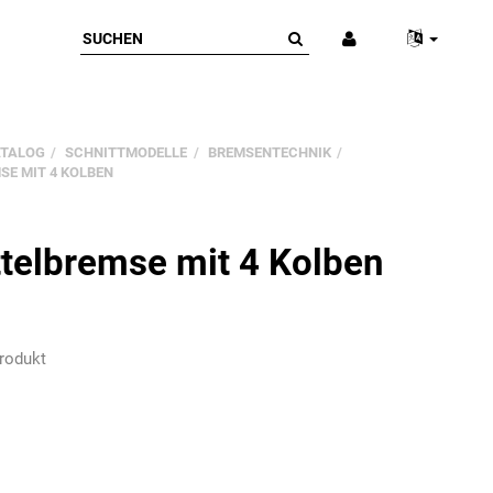
ATALOG
SCHNITTMODELLE
BREMSENTECHNIK
SE MIT 4 KOLBEN
ttelbremse mit 4 Kolben
rodukt