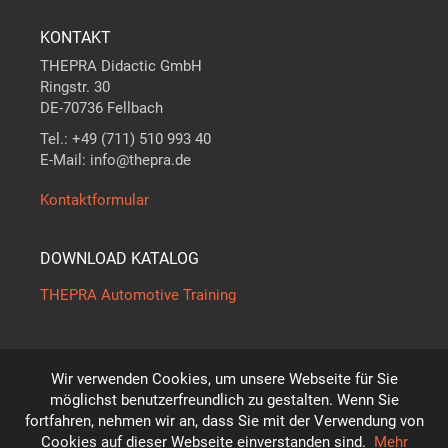
KONTAKT
THEPRA Didactic GmbH
Ringstr. 30
DE-70736 Fellbach
Tel.: +49 (711) 510 993 40
E-Mail: info@thepra.de
Kontaktformular
DOWNLOAD KATALOG
THEPRA Automotive Training
Wir verwenden Cookies, um unsere Webseite für Sie
Der Maßstab in
THE
ORIE +
PRA
XIS
möglichst benutzerfreundlich zu gestalten. Wenn Sie
*
fortfahren, nehmen wir an, dass Sie mit der Verwendung von
Technische Änderungen vorbehalten!
Cookies auf dieser Webseite einverstanden sind.
Mehr
© THEPRA Didactic GmbH