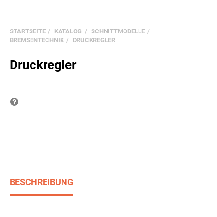
STARTSEITE
KATALOG
SCHNITTMODELLE
BREMSENTECHNIK
DRUCKREGLER
Druckregler
Frage zum Produkt
BESCHREIBUNG