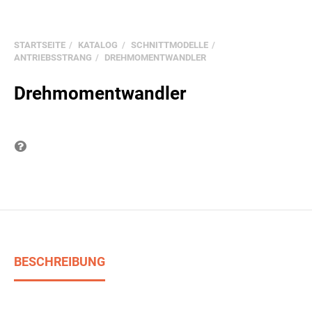
STARTSEITE
KATALOG
SCHNITTMODELLE
ANTRIEBSSTRANG
DREHMOMENTWANDLER
Drehmomentwandler
Frage zum Produkt
BESCHREIBUNG