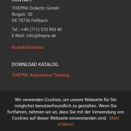
THEPRA Didactic GmbH
Ringstr. 30
DE-70736 Fellbach
Tel.: +49 (711) 510 993 40
E-Mail: info@thepra.de
Kontaktformular
DOWNLOAD KATALOG
THEPRA Automotive Training
Wir verwenden Cookies, um unsere Webseite für Sie
Der Maßstab in
THE
ORIE +
PRA
XIS
möglichst benutzerfreundlich zu gestalten. Wenn Sie
*
fortfahren, nehmen wir an, dass Sie mit der Verwendung von
Technische Änderungen vorbehalten!
Cookies auf dieser Webseite einverstanden sind.
Mehr
© THEPRA Didactic GmbH
erfahren