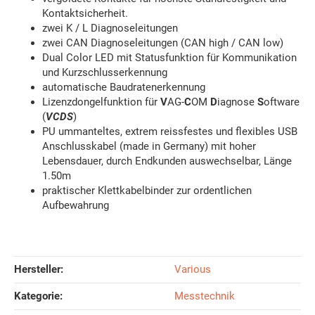
Kontaktsicherheit.
zwei K / L Diagnoseleitungen
zwei CAN Diagnoseleitungen (CAN high / CAN low)
Dual Color LED mit Statusfunktion für Kommunikation
und Kurzschlusserkennung
automatische Baudratenerkennung
Lizenzdongelfunktion für
V
AG-
C
OM
D
iagnose
S
oftware
(
VCDS
)
PU ummanteltes, extrem reissfestes und flexibles USB
Anschlusskabel (made in Germany) mit hoher
Lebensdauer, durch Endkunden auswechselbar, Länge
1.50m
praktischer Klettkabelbinder zur ordentlichen
Aufbewahrung
Hersteller:
Various
Kategorie:
Messtechnik