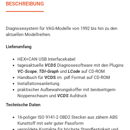
BESCHREIBUNG
Diagnosesystem für VAG-Modelle von 1992 bis hin zu den
aktuellen Modellreihen.
Lieferumfang
HEX+CAN USB Interfacekabel
tagesaktuelle
VCDS
Diagnosesoftware mit den Plugins
VC-Scope
,
TDI-Graph
und
LCode
auf CD-ROM
Handbuch für
VCDS
im .pdf Format auf CD-ROM
Installationsanleitung
praktischer Aufbewahrungskoffer mit beidseitigem
Noppenschaum und
VCDS
Aufdruck
Technische Daten
16-poliger ISO 9141-2 OBD2 Stecker aus zähem ABS
Kunsttoff mit sehr guter Passform
vergoldete Kontakte für höchste Standfestigkeit und