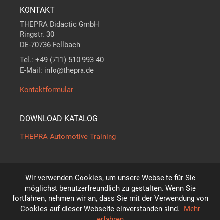
KONTAKT
THEPRA Didactic GmbH
Ringstr. 30
DE-70736 Fellbach
Tel.: +49 (711) 510 993 40
E-Mail: info@thepra.de
Kontaktformular
DOWNLOAD KATALOG
THEPRA Automotive Training
Wir verwenden Cookies, um unsere Webseite für Sie
Der Maßstab in
THE
ORIE +
PRA
XIS
möglichst benutzerfreundlich zu gestalten. Wenn Sie
*
fortfahren, nehmen wir an, dass Sie mit der Verwendung von
Technische Änderungen vorbehalten!
Cookies auf dieser Webseite einverstanden sind.
Mehr
© THEPRA Didactic GmbH
erfahren