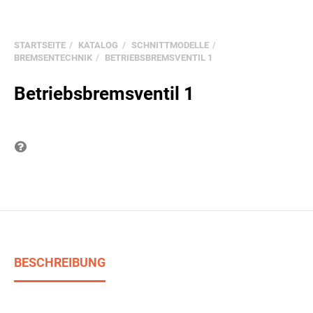
STARTSEITE
KATALOG
SCHNITTMODELLE
BREMSENTECHNIK
BETRIEBSBREMSVENTIL 1
Betriebsbremsventil 1
Frage zum Produkt
BESCHREIBUNG