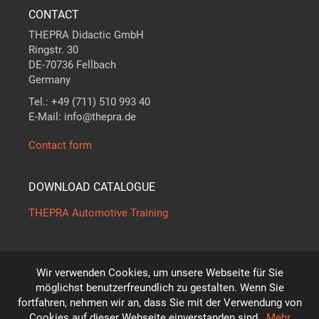
CONTACT
THEPRA Didactic GmbH
Ringstr. 30
DE-70736 Fellbach
Germany
Tel.: +49 (711) 510 993 40
E-Mail: info@thepra.de
Contact form
DOWNLOAD CATALOGUE
THEPRA Automotive Training
Wir verwenden Cookies, um unsere Webseite für Sie
The standard in
THE
ORY +
PRA
CTICE
möglichst benutzerfreundlich zu gestalten. Wenn Sie
*
fortfahren, nehmen wir an, dass Sie mit der Verwendung von
Subject to technical modifications!
Cookies auf dieser Webseite einverstanden sind.
Mehr