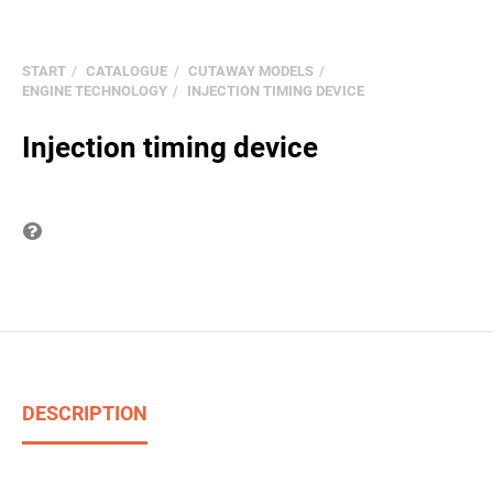
START
CATALOGUE
CUTAWAY MODELS
ENGINE TECHNOLOGY
INJECTION TIMING DEVICE
Injection timing device
Question on item
DESCRIPTION