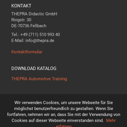
KONTAKT
THEPRA Didactic GmbH
Ringstr. 30
DE-70736 Fellbach
Tel.: +49 (711) 510 993 40
E-Mail: info@thepra.de
Kontaktformular
DOWNLOAD KATALOG
THEPRA Automotive Training
Wir verwenden Cookies, um unsere Webseite für Sie
Der Maßstab in
THE
ORIE +
PRA
XIS
möglichst benutzerfreundlich zu gestalten. Wenn Sie
*
fortfahren, nehmen wir an, dass Sie mit der Verwendung von
Technische Änderungen vorbehalten!
Cookies auf dieser Webseite einverstanden sind.
Mehr
© THEPRA Didactic GmbH
erfahren