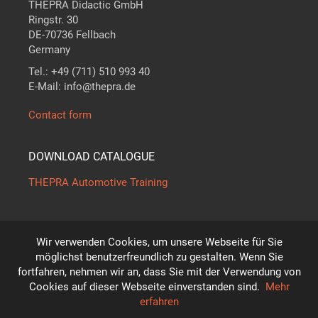
THEPRA Didactic GmbH
Ringstr. 30
DE-70736 Fellbach
Germany
Tel.: +49 (711) 510 993 40
E-Mail: info@thepra.de
Contact form
DOWNLOAD CATALOGUE
THEPRA Automotive Training
Wir verwenden Cookies, um unsere Webseite für Sie
The standard in
THE
ORY +
PRA
CTICE
möglichst benutzerfreundlich zu gestalten. Wenn Sie
*
fortfahren, nehmen wir an, dass Sie mit der Verwendung von
Subject to technical modifications!
Cookies auf dieser Webseite einverstanden sind.
Mehr
© THEPRA Didactic GmbH
erfahren