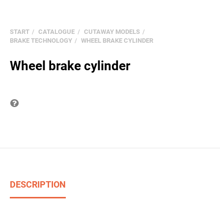
START
CATALOGUE
CUTAWAY MODELS
BRAKE TECHNOLOGY
WHEEL BRAKE CYLINDER
Wheel brake cylinder
Question on item
DESCRIPTION