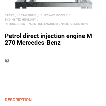
START
CATALOGUE
CUTAWAY MODELS
ENGINE TECHNOLOGY
PETROL DIRECT INJECTION ENGINE M 270 MERCEDES-BENZ
Petrol direct injection engine M
270 Mercedes-Benz
Question on item
DESCRIPTION