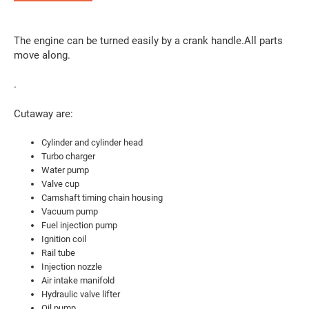
The engine can be turned easily by a crank handle.All parts
move along.
.
Cutaway are:
Cylinder and cylinder head
Turbo charger
Water pump
Valve cup
Camshaft timing chain housing
Vacuum pump
Fuel injection pump
Ignition coil
Rail tube
Injection nozzle
Air intake manifold
Hydraulic valve lifter
Oil pump