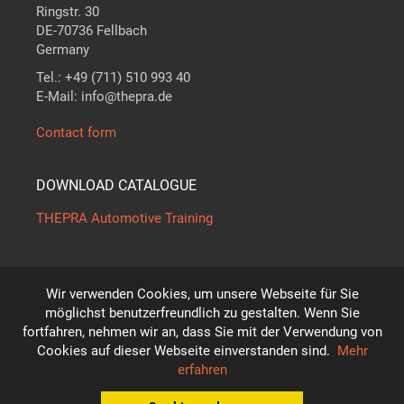
Ringstr. 30
DE-70736 Fellbach
Germany
Tel.: +49 (711) 510 993 40
E-Mail: info@thepra.de
Contact form
DOWNLOAD CATALOGUE
THEPRA Automotive Training
Wir verwenden Cookies, um unsere Webseite für Sie
The standard in
THE
ORY +
PRA
CTICE
möglichst benutzerfreundlich zu gestalten. Wenn Sie
*
fortfahren, nehmen wir an, dass Sie mit der Verwendung von
Subject to technical modifications!
Cookies auf dieser Webseite einverstanden sind.
Mehr
© THEPRA Didactic GmbH
erfahren