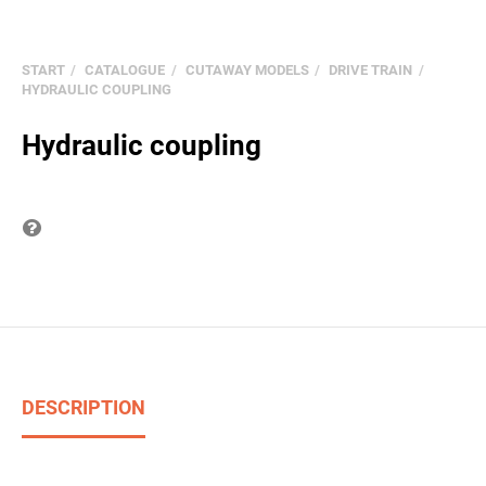
START
CATALOGUE
CUTAWAY MODELS
DRIVE TRAIN
HYDRAULIC COUPLING
Hydraulic coupling
Question on item
DESCRIPTION