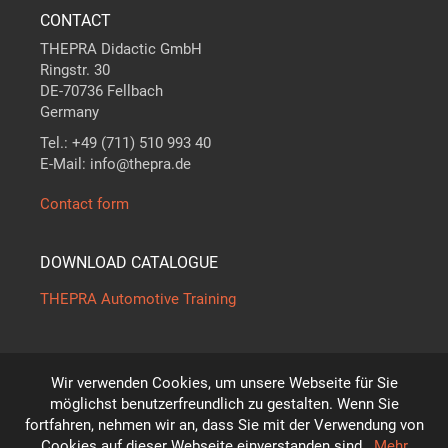
CONTACT
THEPRA Didactic GmbH
Ringstr. 30
DE-70736 Fellbach
Germany
Tel.: +49 (711) 510 993 40
E-Mail: info@thepra.de
Contact form
DOWNLOAD CATALOGUE
THEPRA Automotive Training
Wir verwenden Cookies, um unsere Webseite für Sie
The standard in
THE
ORY +
PRA
CTICE
möglichst benutzerfreundlich zu gestalten. Wenn Sie
*
fortfahren, nehmen wir an, dass Sie mit der Verwendung von
Subject to technical modifications!
Cookies auf dieser Webseite einverstanden sind.
Mehr