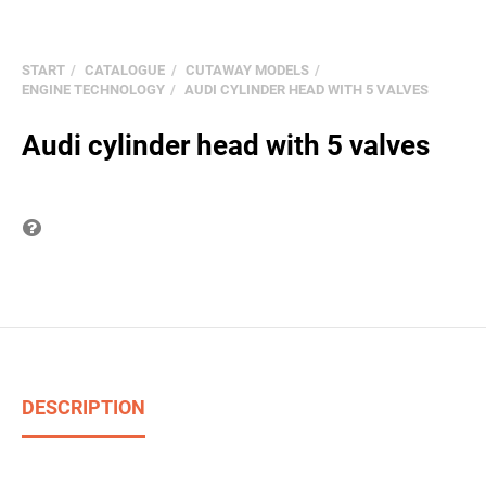
START
CATALOGUE
CUTAWAY MODELS
ENGINE TECHNOLOGY
AUDI CYLINDER HEAD WITH 5 VALVES
Audi cylinder head with 5 valves
Question on item
DESCRIPTION