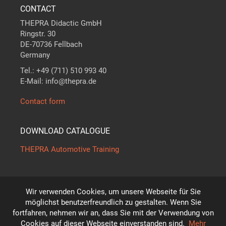
CONTACT
THEPRA Didactic GmbH
Ringstr. 30
DE-70736 Fellbach
Germany
Tel.: +49 (711) 510 993 40
E-Mail: info@thepra.de
Contact form
DOWNLOAD CATALOGUE
THEPRA Automotive Training
Wir verwenden Cookies, um unsere Webseite für Sie
The standard in
THE
ORY +
PRA
CTICE
möglichst benutzerfreundlich zu gestalten. Wenn Sie
*
fortfahren, nehmen wir an, dass Sie mit der Verwendung von
Subject to technical modifications!
Cookies auf dieser Webseite einverstanden sind.
Mehr