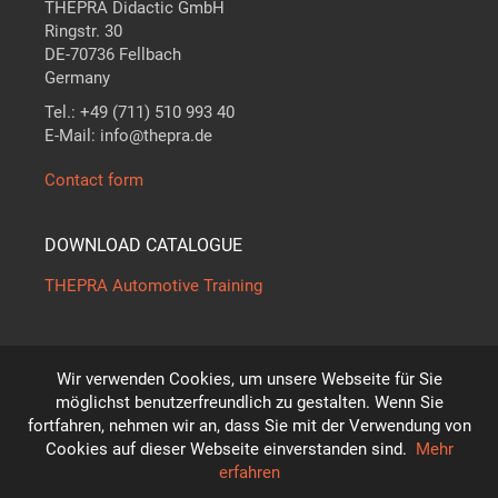
THEPRA Didactic GmbH
Ringstr. 30
DE-70736 Fellbach
Germany
Tel.: +49 (711) 510 993 40
E-Mail: info@thepra.de
Contact form
DOWNLOAD CATALOGUE
THEPRA Automotive Training
Wir verwenden Cookies, um unsere Webseite für Sie
The standard in
THE
ORY +
PRA
CTICE
möglichst benutzerfreundlich zu gestalten. Wenn Sie
*
fortfahren, nehmen wir an, dass Sie mit der Verwendung von
Subject to technical modifications!
Cookies auf dieser Webseite einverstanden sind.
Mehr
© THEPRA Didactic GmbH
erfahren