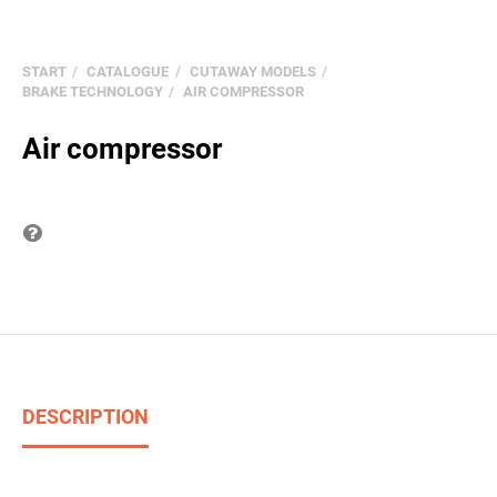
START
CATALOGUE
CUTAWAY MODELS
BRAKE TECHNOLOGY
AIR COMPRESSOR
Air compressor
Question on item
DESCRIPTION